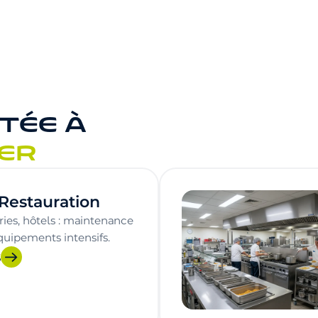
TÉE À
ER
 Restauration
ries, hôtels : maintenance
uipements intensifs.
S