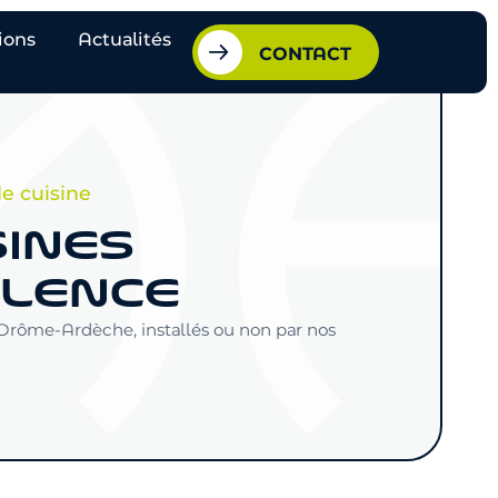
ions
Actualités
CONTACT
e cuisine
SINES
ALENCE
 Drôme-Ardèche, installés ou non par nos