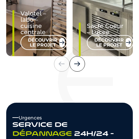
Valotel –
labo –
cuisine
Sacré Coeur
centrale
– Lycee
DÉCOUVRIR
DÉCOUVRIR
LE PROJET
LE PROJET
Urgences
SERVICE DE
DÉPANNAGE
24H/24 -