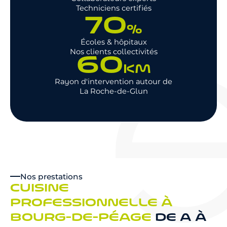
Techniciens certifiés
70
%
Écoles & hôpitaux
Nos clients collectivités
60
KM
Rayon d'intervention autour de
La Roche-de-Glun
Nos prestations
CUISINE
PROFESSIONNELLE À
BOURG-DE-PÉAGE
DE A À