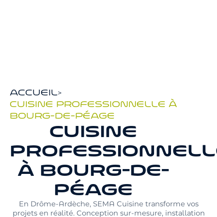
Accueil
>
Cuisine professionnelle à
Bourg-de-Péage
CUISINE
PROFESSIONNELL
À BOURG-DE-
PÉAGE
En Drôme-Ardèche, SEMA Cuisine transforme vos
projets en réalité. Conception sur-mesure, installation