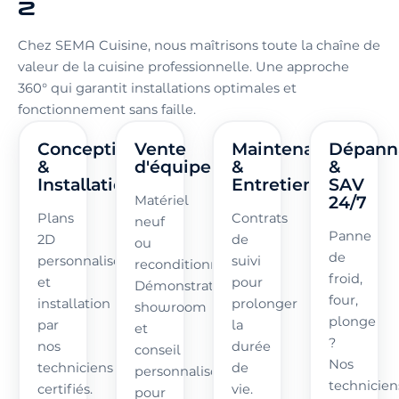
Z
Chez SEMA Cuisine, nous maîtrisons toute la chaîne de
valeur de la cuisine professionnelle. Une approche
360° qui garantit installations optimales et
fonctionnement sans faille.
Conception
Vente
Maintenance
Dépann
&
d'équipements
&
&
Installation
Entretien
SAV
24/7
Matériel
Plans
Contrats
neuf
Panne
2D
de
ou
de
personnalisés
suivi
reconditionné.
froid,
et
pour
Démonstrations
four,
installation
prolonger
showroom
plonge
par
la
et
?
nos
durée
conseil
Nos
techniciens
de
personnalisé
technicien
certifiés.
vie.
pour