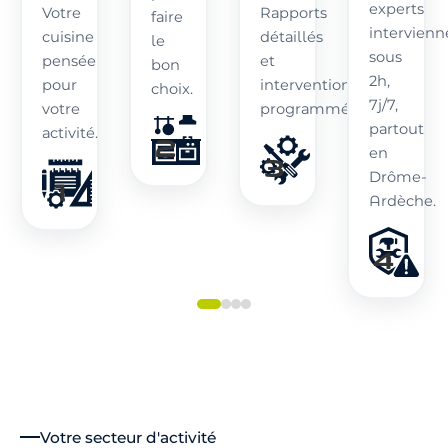
experts
Votre
Rapports
faire
intervienn
cuisine
détaillés
le
sous
pensée
et
bon
2h,
pour
interventions
choix.
7j/7,
votre
programmées.
partout
activité.
en
Drôme-
Ardèche.
Votre secteur d'activité