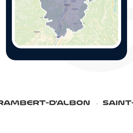
BON
SAINT-PÉRAY
TAIN-
-
-