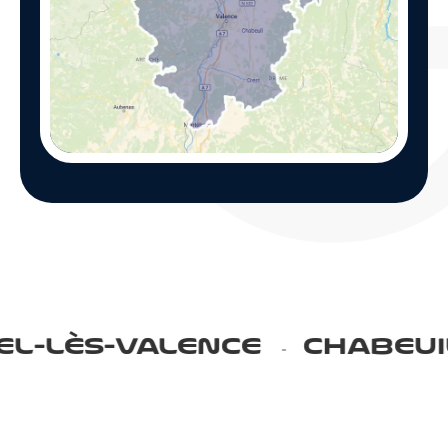
E
CHABEUIL
TAIN-L’HER
-
-