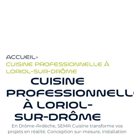
Accueil
>
Cuisine professionnelle à
Loriol-sur-Drôme
CUISINE
PROFESSIONNELL
À LORIOL-
SUR-DRÔME
En Drôme-Ardèche, SEMA Cuisine transforme vos
projets en réalité. Conception sur-mesure, installation