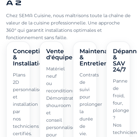
À Z
Chez SEMA Cuisine, nous maîtrisons toute la chaîne de
valeur de la cuisine professionnelle. Une approche
360° qui garantit installations optimales et
fonctionnement sans faille.
Conception
Vente
Maintenance
Dépann
&
d'équipements
&
&
Installation
Entretien
SAV
24/7
Matériel
Plans
Contrats
neuf
Panne
2D
de
ou
de
personnalisés
suivi
reconditionné.
froid,
et
pour
Démonstrations
four,
installation
prolonger
showroom
plonge
par
la
et
?
nos
durée
conseil
Nos
techniciens
de
personnalisé
technicien
certifiés.
vie.
pour