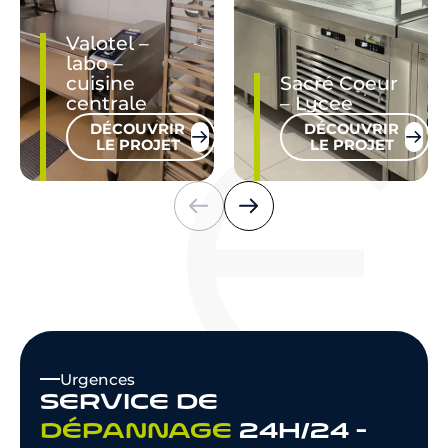
Valotel –
labo –
cuisine
Sacré Coeur
centrale
– Lycee
DÉCOUVRIR
DÉCOUVRIR
LE PROJET
LE PROJET
Urgences
SERVICE DE
DÉPANNAGE
24H/24 -