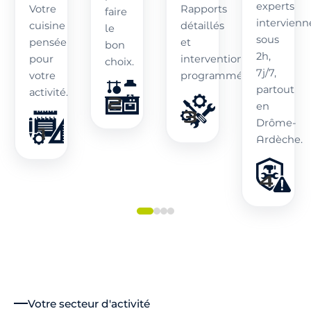
experts
Votre
Rapports
faire
intervienn
cuisine
détaillés
le
sous
pensée
et
bon
2h,
pour
interventions
choix.
7j/7,
votre
programmées.
partout
activité.
en
Drôme-
Ardèche.
Votre secteur d'activité