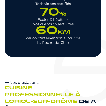
Techniciens certifiés
70
%
Écoles & hôpitaux
Nos clients collectivités
60
KM
Rayon d'intervention autour de
La Roche-de-Glun
Nos prestations
CUISINE
PROFESSIONNELLE À
LORIOL-SUR-DRÔME
DE A